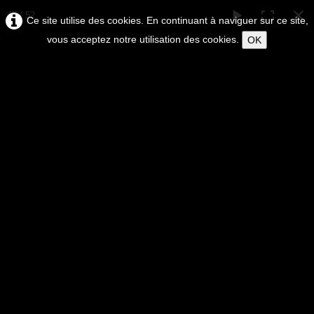
45 / 52
Ce site utilise des cookies. En continuant à naviguer sur ce site,
vous acceptez notre utilisation des cookies.
OK
ERIC
BRUNI
EXPOSITION ET VENTE D'OEUVRES D'ART
EN LIGNE
Tableaux peinture de l'artiste Bruni
0
LIVRAISON DANS LE MONDE ENTIER
Accueil
WORLDWIDE DELIVERY
L'artiste
▼