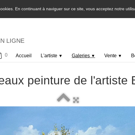
 cookies. En continuant à naviguer sur ce site, vous acceptez notre utili
EN LIGNE
0
Accueil
L'artiste
Galeries
Vente
B
▼
▼
▼
eaux peinture de l'artiste 