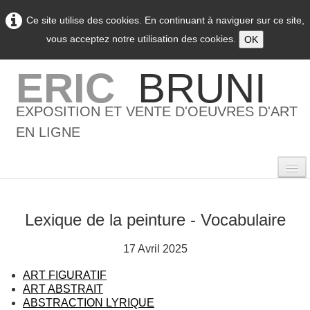
Ce site utilise des cookies. En continuant à naviguer sur ce site,
vous acceptez notre utilisation des cookies.
OK
ERIC
BRUNI
EXPOSITION ET VENTE D'OEUVRES D'ART
EN LIGNE
Lexique de la peinture - Vocabulaire
0
17 Avril 2025
Accueil
ART FIGURATIF
L'artiste
▼
ART ABSTRAIT
ABSTRACTION LYRIQUE