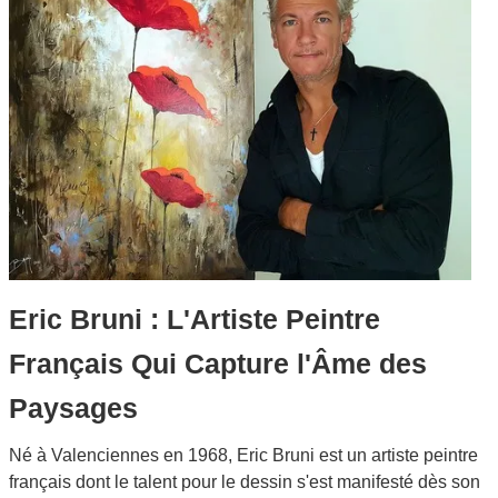
Galeries
▼
Vente
▼
Boutique
Contact
Newsletter
BLOG
Français
Eric Bruni : L'Artiste Peintre
Français Qui Capture l'Âme des
Paysages
Né à Valenciennes en 1968, Eric Bruni est un artiste peintre
français dont le talent pour le dessin s'est manifesté dès son