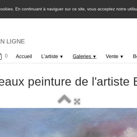
 cookies. En continuant à naviguer sur ce site, vous acceptez notre utili
EN LIGNE
0
Accueil
L'artiste
Galeries
Vente
B
▼
▼
▼
eaux peinture de l'artiste 