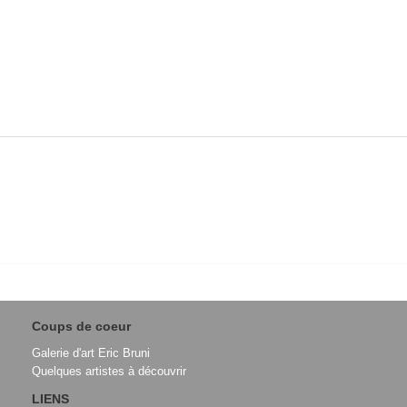
Coups de coeur
Galerie d'art Eric Bruni
Quelques artistes à découvrir
LIENS