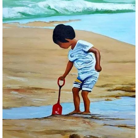
Galeries
▼
Vente
▼
Boutique
Contact
Newsletter
BLOG
Français