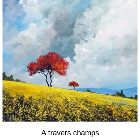
Galeries
▼
Vente
▼
Boutique
Contact
Newsletter
BLOG
Français
A travers champs