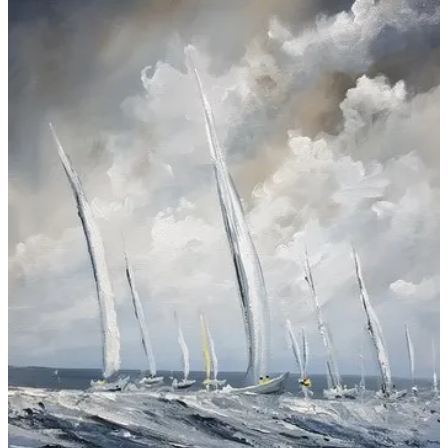
Galeries
▼
Vente
▼
Boutique
Contact
Newsletter
BLOG
Français