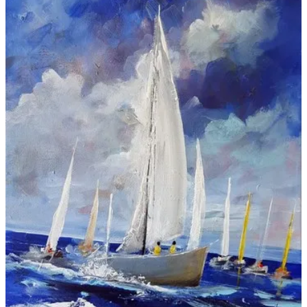
Galeries
▼
Vente
▼
Boutique
Contact
Newsletter
BLOG
Français