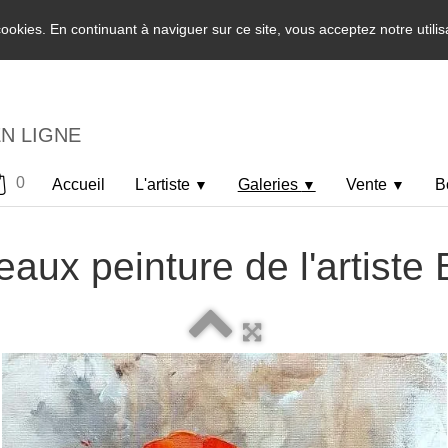
 cookies. En continuant à naviguer sur ce site, vous acceptez notre utili
EN LIGNE
0
Accueil
L'artiste
Galeries
Vente
B
▼
▼
▼
eaux peinture de l'artiste 