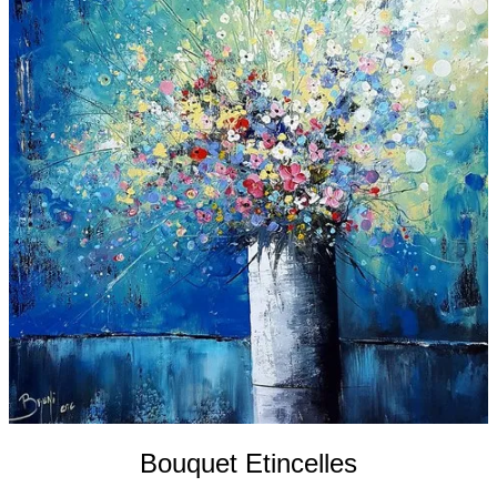
Galeries
▼
Vente
▼
Boutique
Contact
Newsletter
BLOG
Français
Bouquet Etincelles