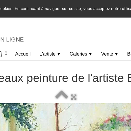
 cookies. En continuant à naviguer sur ce site, vous acceptez notre utili
EN LIGNE
0
Accueil
L'artiste
Galeries
Vente
B
▼
▼
▼
eaux peinture de l'artiste 