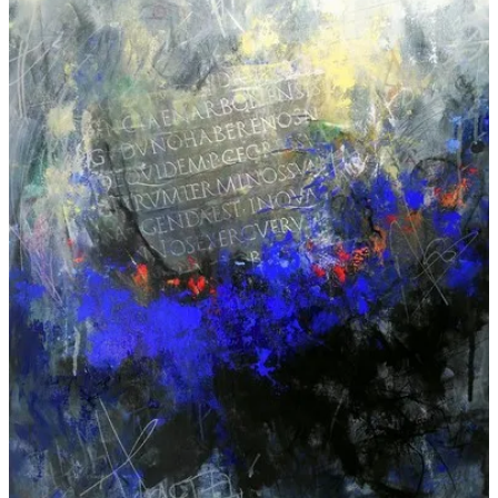
Galeries
▼
Vente
▼
Boutique
Contact
Newsletter
BLOG
Français