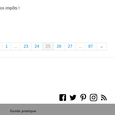
os impôts !
1
...
23
24
25
26
27
...
87
→
Guide pratique