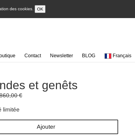
sation des cookies.
OK
outique
Contact
Newsletter
BLOG
Français
ndes et genêts
860,00 €
 limitée
Ajouter