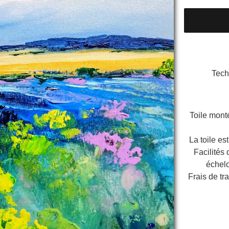
Tech
Toile mont
La toile est
Facilités
échel
Frais de tr