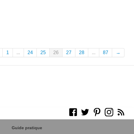
1
...
24
25
26
27
28
...
87
→
Guide pratique