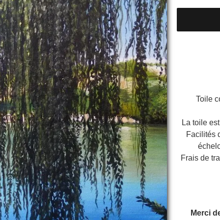
Toile 
La toile est
Facilités
échel
Frais de tr
Merci d