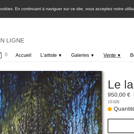
 cookies. En continuant à naviguer sur ce site, vous acceptez notre utili
EN LIGNE
0
Accueil
L'artiste
Galeries
Vente
B
▼
▼
▼
Le la
950,00 €
10-026
Quantité