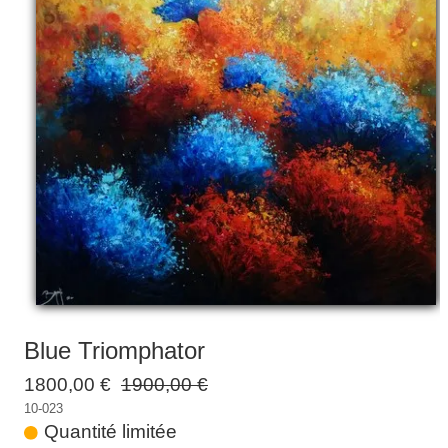
Galeries
▼
Vente
▼
Boutique
Contact
Newsletter
BLOG
Français
Blue Triomphator
1800,00 €
1900,00 €
10-023
Quantité limitée