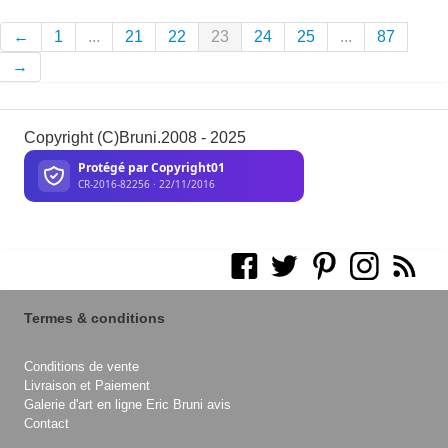
←
1
...
21
22
23
24
25
...
87
→
Copyright (C)Bruni.2008 - 2025
Termes & conditions
Conditions de vente
Livraison et Paiement
Galerie d'art en ligne Eric Bruni avis
Contact