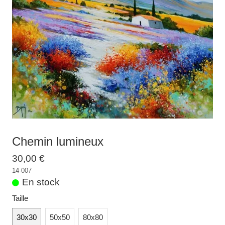
Galeries
▼
Vente
▼
Boutique
Contact
Newsletter
BLOG
Chemin lumineux
Français
30,00 €
14-007
En stock
Taille
30x30
50x50
80x80