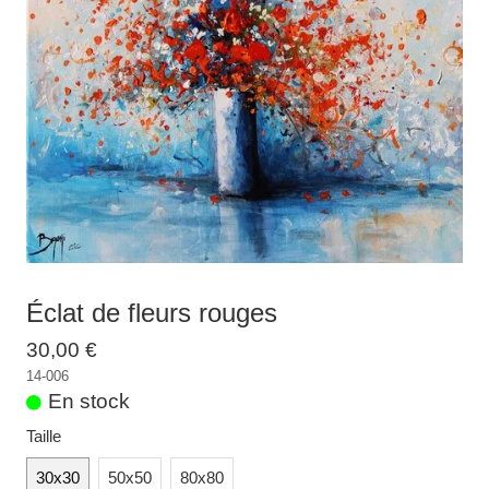
Galeries
▼
Vente
▼
Boutique
Contact
Newsletter
BLOG
Français
Éclat de fleurs rouges
30,00 €
14-006
En stock
Taille
30x30
50x50
80x80