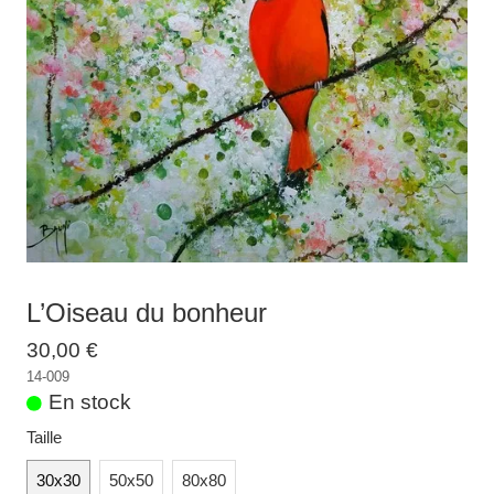
Galeries
▼
Vente
▼
Boutique
Contact
Newsletter
BLOG
Français
L’Oiseau du bonheur
30,00 €
14-009
En stock
Taille
30x30
50x50
80x80