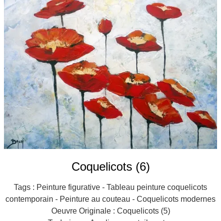
Galeries
▼
Vente
▼
Boutique
Contact
Newsletter
BLOG
Français
Coquelicots (6)
Tags : Peinture figurative - Tableau peinture coquelicots
contemporain - Peinture au couteau - Coquelicots modernes
Oeuvre Originale : Coquelicots (5)