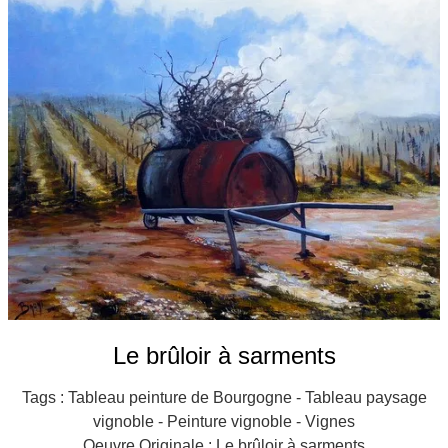
Galeries
▼
Vente
▼
Boutique
Contact
Newsletter
BLOG
Français
Le brûloir à sarments
Tags : Tableau peinture de Bourgogne - Tableau paysage
vignoble - Peinture vignoble - Vignes
Oeuvre Originale : Le brûloir à sarments