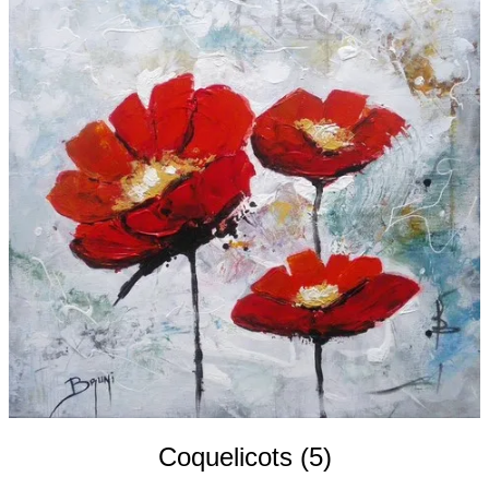
Galeries
▼
Vente
▼
Boutique
Contact
Newsletter
BLOG
Français
Coquelicots (5)