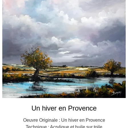
Galeries
▼
Vente
▼
Boutique
Contact
Newsletter
BLOG
Français
Un hiver en Provence
Oeuvre Originale : Un hiver en Provence
Technique : Acrylique et huile sur toile