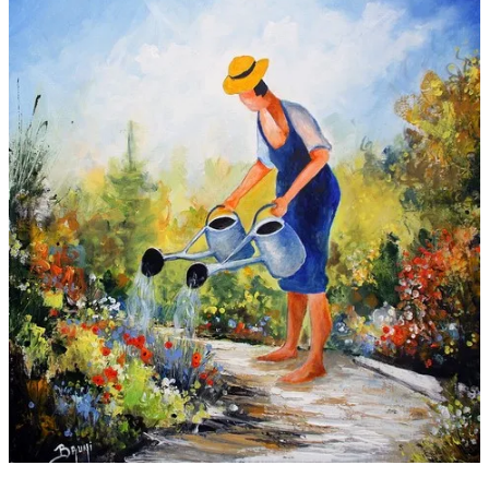
Galeries
▼
Vente
▼
Boutique
Contact
Newsletter
BLOG
Français