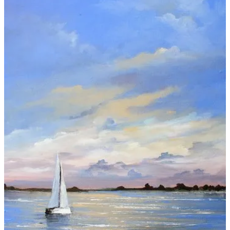
Galeries
▼
Vente
▼
Boutique
Contact
Newsletter
BLOG
Français