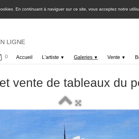
 cookies. En continuant à naviguer sur ce site, vous acceptez notre utili
EN LIGNE
0
Accueil
L'artiste
Galeries
Vente
B
▼
▼
▼
et vente de tableaux du p