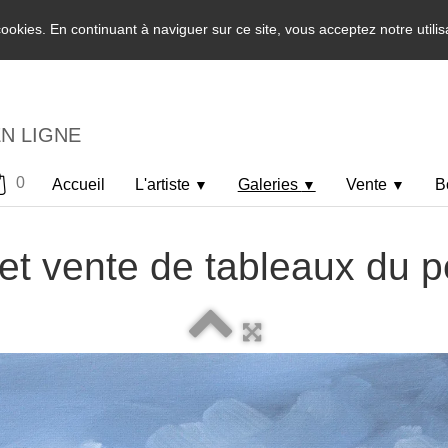
 cookies. En continuant à naviguer sur ce site, vous acceptez notre utili
EN LIGNE
0
Accueil
L'artiste
Galeries
Vente
B
▼
▼
▼
et vente de tableaux du p