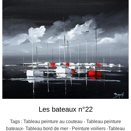
Galeries
▼
Vente
▼
Boutique
Contact
Newsletter
BLOG
Français
Les bateaux n°22
Tags : Tableau peinture au couteau - Tableau peinture
bateaux- Tableau bord de mer - Peinture voiliers -Tableau