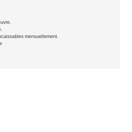
euvre.
é.
encaissables mensuellement.
e