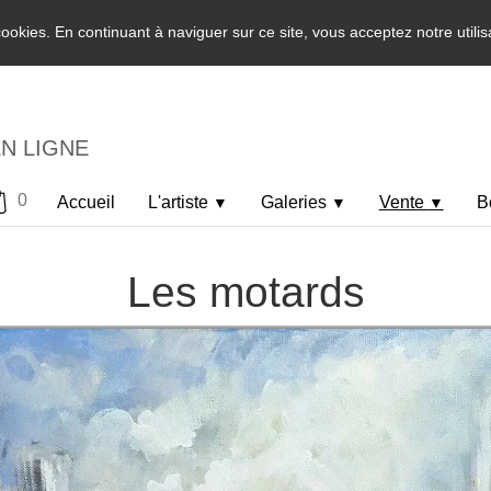
 cookies. En continuant à naviguer sur ce site, vous acceptez notre utili
EN LIGNE
0
Accueil
L'artiste
Galeries
Vente
B
▼
▼
▼
Les motards