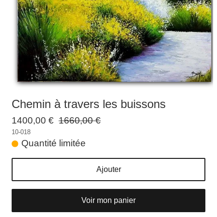
Galeries
▼
Vente
▼
Boutique
Contact
Newsletter
Chemin à travers les buissons
BLOG
1400,00 €
1660,00 €
10-018
Français
Quantité limitée
Ajouter
Voir mon panier