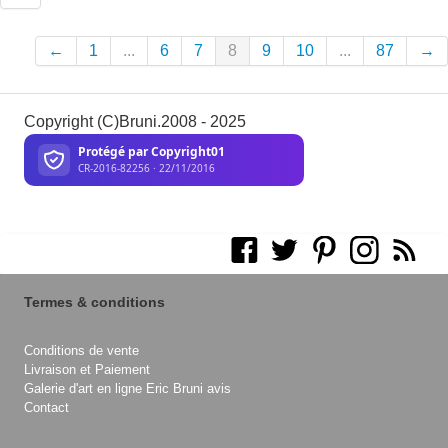
←
1
...
6
7
8
9
10
...
87
→
Copyright (C)Bruni.2008 - 2025
Termes & conditions
Conditions de vente
Livraison et Paiement
Galerie d'art en ligne Eric Bruni avis
Contact