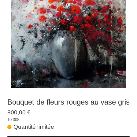
Galeries
▼
Vente
▼
Boutique
Contact
Newsletter
BLOG
Français
Bouquet de fleurs rouges au vase gris
800,00 €
10-008
Quantité limitée