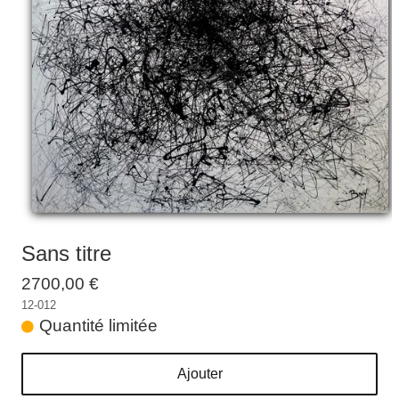
Galeries
▼
Vente
▼
Boutique
Contact
Newsletter
BLOG
Français
Sans titre
2700,00 €
12-012
Quantité limitée
Ajouter