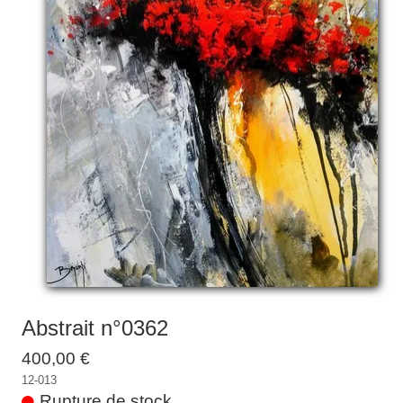
Galeries
▼
Vente
▼
Boutique
Contact
Newsletter
BLOG
Français
Abstrait n°0362
400,00 €
12-013
Rupture de stock