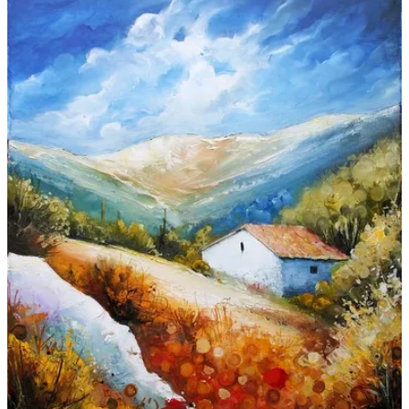
Galeries
▼
Vente
▼
Boutique
Contact
Newsletter
BLOG
Français