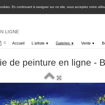
 cookies. En continuant à naviguer sur ce site, vous acceptez notre utili
EN LIGNE
0
Accueil
L'artiste
Galeries
Vente
B
▼
▼
▼
ie de peinture en ligne -