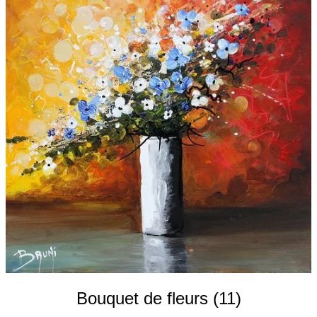
Galeries
▼
Vente
▼
Boutique
Contact
Newsletter
BLOG
Français
Bouquet de fleurs (11)