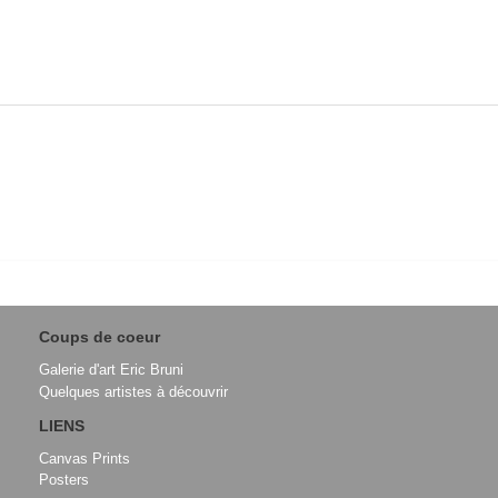
Coups de coeur
Galerie d'art Eric Bruni
Quelques artistes à découvrir
LIENS
Canvas Prints
Posters