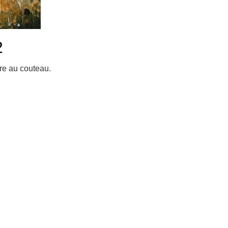
2
re au couteau.