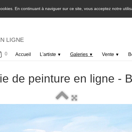
 cookies. En continuant à naviguer sur ce site, vous acceptez notre utili
EN LIGNE
0
Accueil
L'artiste
Galeries
Vente
B
▼
▼
▼
ie de peinture en ligne -