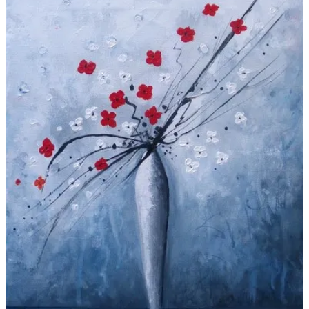
Galeries
▼
Vente
▼
Boutique
Contact
Newsletter
BLOG
Français