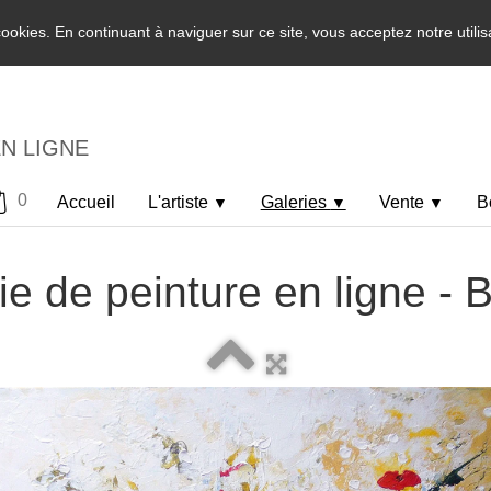
 cookies. En continuant à naviguer sur ce site, vous acceptez notre utili
EN LIGNE
0
Accueil
L'artiste
Galeries
Vente
B
▼
▼
▼
ie de peinture en ligne -