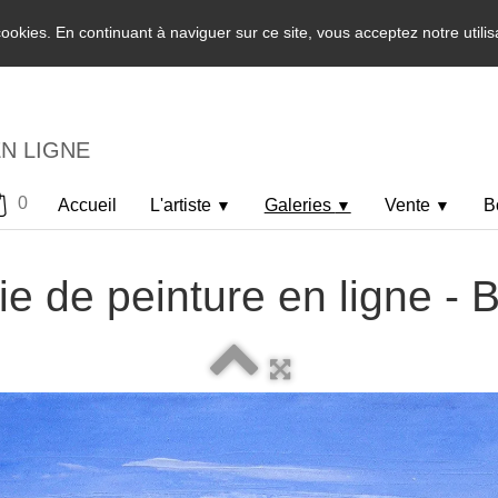
 cookies. En continuant à naviguer sur ce site, vous acceptez notre utili
EN LIGNE
0
Accueil
L'artiste
Galeries
Vente
B
▼
▼
▼
ie de peinture en ligne -