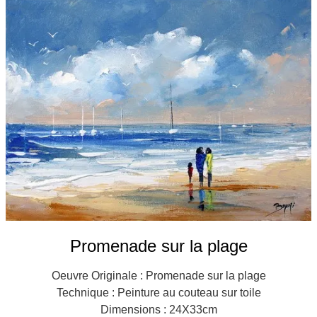
Galeries
▼
Vente
▼
Boutique
Contact
Newsletter
BLOG
Français
Promenade sur la plage
Oeuvre Originale : Promenade sur la plage
Technique : Peinture au couteau sur toile
Dimensions : 24X33cm