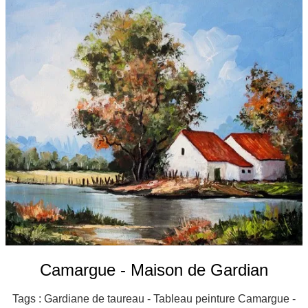
Galeries
▼
Vente
▼
Boutique
Contact
Newsletter
BLOG
Français
Camargue - Maison de Gardian
Tags : Gardiane de taureau - Tableau peinture Camargue -