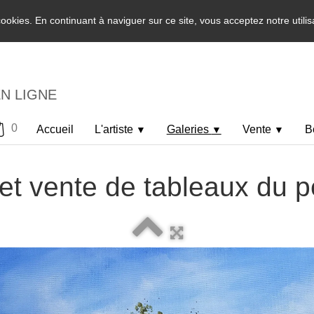
 cookies. En continuant à naviguer sur ce site, vous acceptez notre utili
EN LIGNE
0
Accueil
L'artiste
Galeries
Vente
B
▼
▼
▼
et vente de tableaux du p