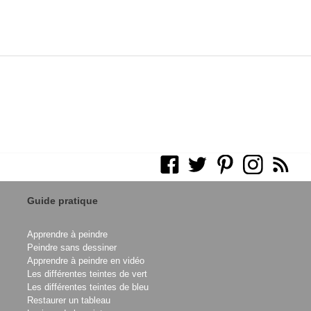
Guide pratique
Apprendre à peindre
Peindre sans dessiner
Apprendre à peindre en vidéo
Les différentes teintes de vert
Les différentes teintes de bleu
Restaurer un tableau