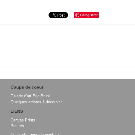
Enregistrer
Coups de coeur
Galerie d'art Eric Bruni
Quelques artistes à découvrir
LIENS
Canvas Prints
Posters
Cours et stages de peinture