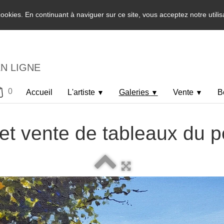
 cookies. En continuant à naviguer sur ce site, vous acceptez notre utili
EN LIGNE
0
Accueil
L'artiste
Galeries
Vente
B
▼
▼
▼
et vente de tableaux du p