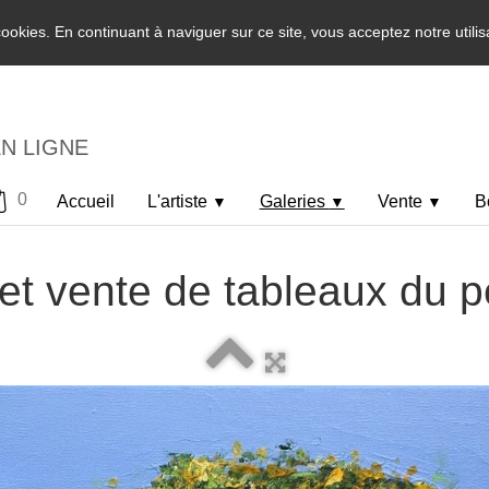
 cookies. En continuant à naviguer sur ce site, vous acceptez notre utili
EN LIGNE
0
Accueil
L'artiste
Galeries
Vente
B
▼
▼
▼
et vente de tableaux du p