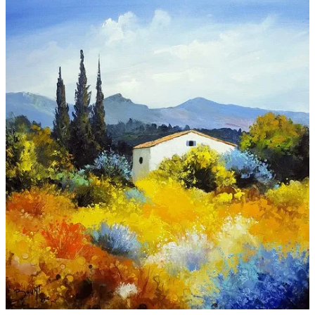
Galeries
▼
Vente
▼
Boutique
Contact
Newsletter
BLOG
Français