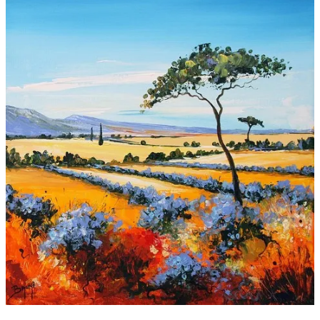
Galeries
▼
Vente
▼
Boutique
Contact
Newsletter
BLOG
Français