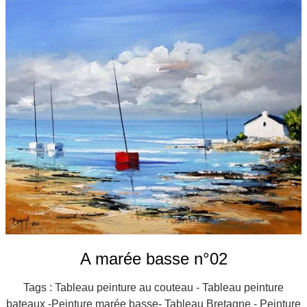
Galeries
▼
Vente
▼
Boutique
Contact
Newsletter
BLOG
Français
A marée basse n°02
Tags : Tableau peinture au couteau - Tableau peinture
bateaux -Peinture marée basse- Tableau Bretagne - Peinture