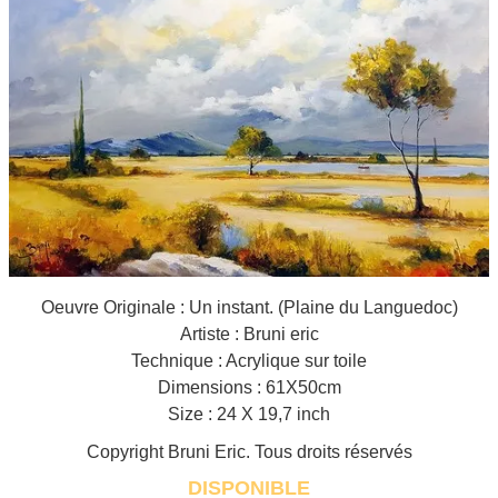
Galeries
▼
Vente
▼
Boutique
Contact
Newsletter
BLOG
Oeuvre Originale : Un instant. (Plaine du Languedoc)
Français
Artiste : Bruni eric
Technique : Acrylique sur toile
Dimensions : 61X50cm
Size : 24 X 19,7 inch
Copyright Bruni Eric. Tous droits réservés
DISPONIBLE