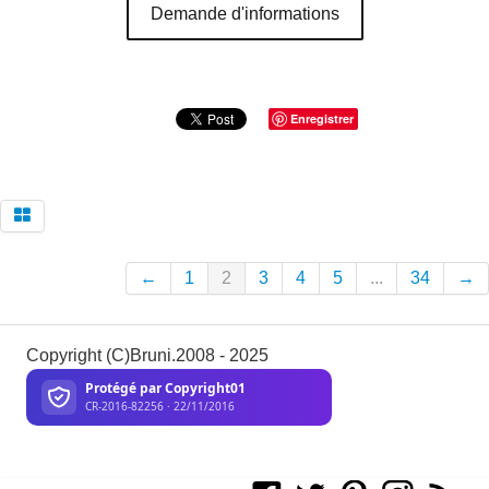
Demande d'informations
Enregistrer
←
1
2
3
4
5
...
34
→
Copyright (C)Bruni.2008 - 2025