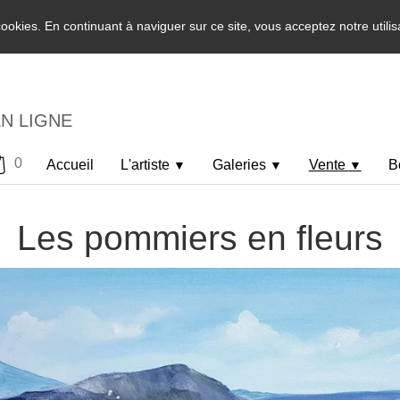
 cookies. En continuant à naviguer sur ce site, vous acceptez notre utili
EN LIGNE
0
Accueil
L'artiste
Galeries
Vente
B
▼
▼
▼
Les pommiers en fleurs