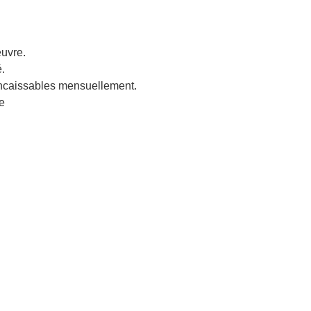
euvre.
é.
encaissables mensuellement.
e